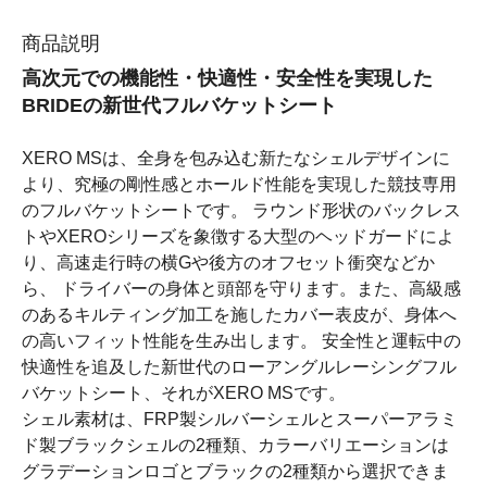
商品説明
高次元での機能性・快適性・安全性を実現した
BRIDEの新世代フルバケットシート
XERO MSは、全身を包み込む新たなシェルデザインに
より、究極の剛性感とホールド性能を実現した競技専用
のフルバケットシートです。 ラウンド形状のバックレス
トやXEROシリーズを象徴する大型のヘッドガードによ
り、高速走行時の横Gや後方のオフセット衝突などか
ら、 ドライバーの身体と頭部を守ります。また、高級感
のあるキルティング加工を施したカバー表皮が、身体へ
の高いフィット性能を生み出します。 安全性と運転中の
快適性を追及した新世代のローアングルレーシングフル
バケットシート、それがXERO MSです。
シェル素材は、FRP製シルバーシェルとスーパーアラミ
ド製ブラックシェルの2種類、カラーバリエーションは
グラデーションロゴとブラックの2種類から選択できま