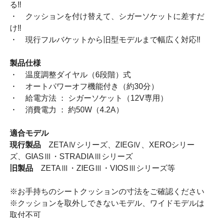
る‼
・ クッションを付け替えて、シガーソケットに差すだ
け‼
・ 現行フルバケットから旧型モデルまで幅広く対応‼
製品仕様
・ 温度調整ダイヤル（6段階）式
・ オートパワーオフ機能付き（約30分）
・ 給電方法 ： シガーソケット（12V専用）
・ 消費電力 ： 約50W（4.2A）
適合モデル
現行製品
ZETAⅣシリーズ、ZIEGⅣ、XEROシリー
ズ、GIASⅢ・STRADIAⅢシリーズ
旧製品
ZETAⅢ・ZIEGⅢ・VIOSⅢシリーズ等
※お手持ちのシートクッションの寸法をご確認ください
※クッションを取外しできないモデル、ワイドモデルは
取付不可