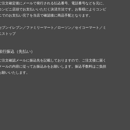
ご注文確定後にメールで発行される払込番号、電話番号などを元に、
コンビニ店頭でお支払いいただく決済方法です。お客様によりコンビ
ニでのお支払い完了を当店で確認後に商品手配となります。
セブンイレブン／ファミリーマート／ローソン／セイコーマート／ミ
ニストップ
銀行振込（先払い）
ご注文確認メールに振込先を記載しておりますので、ご注文後に届く
メールの内容に従ってお振込みをお願いします。振込手数料はご負担
お願いいたします。