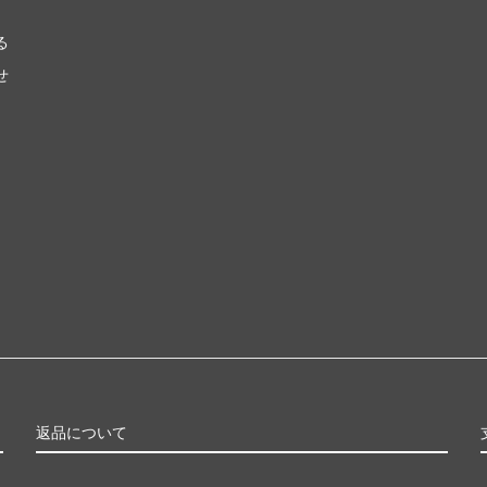
る
せ
返品について