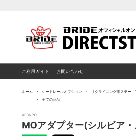
シート
全ての商品
シート
キャスター / シートスタンド / チェア
ウェア 
ご利用ガイド
お問い合わせ
ホーム
シートレールオプション
リクライニング用ステー・
全ての商品
A09NPO
MOアダプター(シルビア・