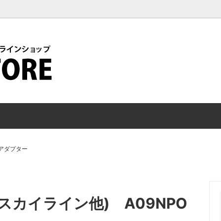
オプション
シートレール
/ グッズ / アクセサリー
ヘルスケア / カーライフ / チャ
アダプター
スカイライン他) A09NPO