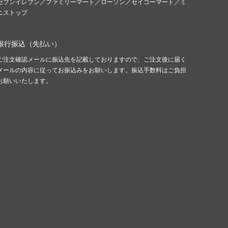
セブンイレブン／ファミリーマート／ローソン／セイコーマート／ミ
ニストップ
銀行振込（先払い）
ご注文確認メールに振込先を記載しておりますので、ご注文後に届く
メールの内容に従ってお振込みをお願いします。振込手数料はご負担
お願いいたします。